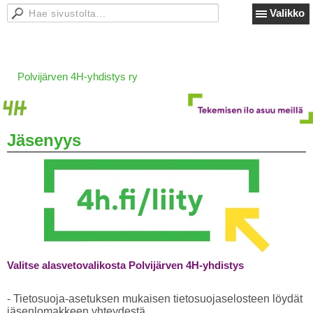
Valikko
Polvijärven 4H-yhdistys ry
Jäsenyys
Valitse alasvetovalikosta Polvijärven 4H-yhdistys
- Tietosuoja-asetuksen mukaisen tietosuojaselosteen löydät
jäsenlomakkeen yhteydestä.