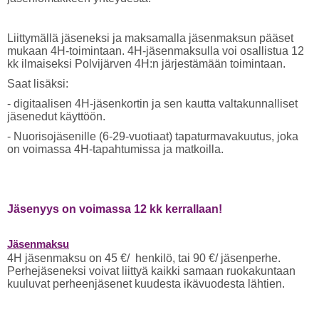
Liittymällä jäseneksi ja maksamalla jäsenmaksun pääset
mukaan 4H-toimintaan. 4H-jäsenmaksulla voi osallistua 12
kk ilmaiseksi Polvijärven 4H:n järjestämään toimintaan.
Saat lisäksi:
- digitaalisen 4H-jäsenkortin ja sen kautta valtakunnalliset
jäsenedut käyttöön.
- Nuorisojäsenille (6-29-vuotiaat) tapaturmavakuutus, joka
on voimassa 4H-tapahtumissa ja matkoilla.
Jäsenyys on voimassa 12 kk kerrallaan!
Jäsenmaksu
4H jäsenmaksu on 45 €/ henkilö, tai 90 €/ jäsenperhe.
Perhejäseneksi voivat liittyä kaikki samaan ruokakuntaan
kuuluvat perheenjäsenet kuudesta ikävuodesta lähtien.